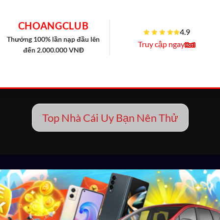
CHOANGCLUB
4.9
Thưởng 100% lần nạp đầu
lên
Truy cập ngay
đến 2.000.000 VNĐ
Top Nhà Cái Uy Bạn Nên Thử