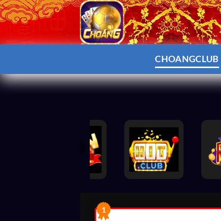
Bỏ
qua
nội
dung
CHOANGCLUB
1