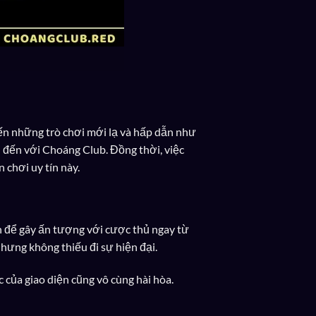
đến những trò chơi mới lạ và hấp dẫn như
i đến với Choáng Club. Đồng thời, việc
chơi uy tín này.
n để gây ấn tượng với cược thủ ngay từ
nhưng không thiếu đi sự hiện đại.
 của giao diện cũng vô cùng hài hòa.