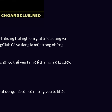
i những trải nghiệm giải trí đa dạng và
angClub đã và đang là một trong những
chơi có thể yên tâm để tham gia đặt cược
oạt động, mà còn có những yếu tố khác