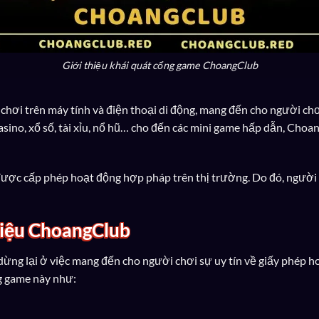
Giới thiệu khái quát cổng game ChoangClub
chơi trên máy tính và điện thoại di động, mang đến cho người chơ
asino, xổ số, tài xỉu, nổ hũ… cho đến các mini game hấp dẫn, Cho
được cấp phép hoạt động hợp pháp trên thị trường. Do đó, người 
hiệu ChoangClub
ừng lại ở việc mang đến cho người chơi sự uy tín về giấy phép h
g game này như: